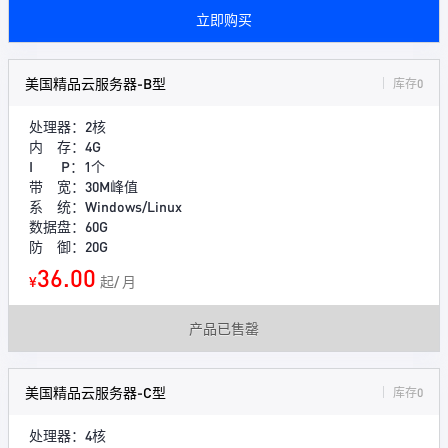
立即购买
美国精品云服务器-B型
库存0
处理器：2核
内 存：4G
I P：1个
带 宽：30M峰值
系 统：Windows/Linux
数据盘：60G
防 御：20G
36.00
¥
起/ 月
产品已售罄
美国精品云服务器-C型
库存0
处理器：4核