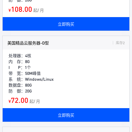
108.00
¥
起/ 月
立即购买
美国精品云服务器-D型
库存2
处理器：4核
内 存：8G
I P：1个
带 宽：50M峰值
系 统：Windows/Linux
数据盘：80G
防 御：20G
72.00
¥
起/ 月
立即购买