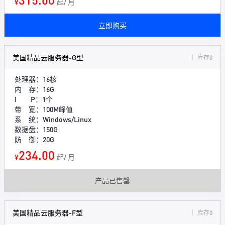
¥
起/ 月
立即购买
美国精品云服务器-G型
库存0
处理器：16核
内 存：16G
I P：1个
带 宽：100M峰值
系 统：Windows/Linux
数据盘：150G
防 御：20G
234.00
¥
起/ 月
产品已售罄
美国精品云服务器-F型
库存0