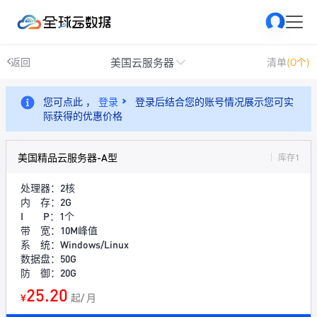
美国云服务器
返回
清单
(0个)
您可点此 ，
登录
登录后结合您的账号情况展示您可实
际获得的优惠价格
美国精品云服务器-A型
库存1
处理器：2核
内 存：2G
I P：1个
带 宽：10M峰值
系 统：Windows/Linux
数据盘：50G
防 御：20G
25.20
¥
起/ 月