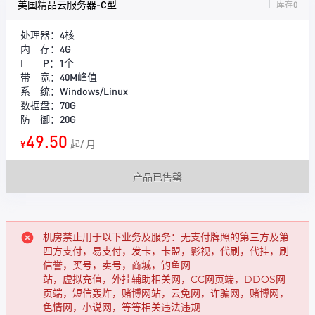
美国精品云服务器-C型
库存0
处理器：4核
内 存：4G
I P：1个
带 宽：40M峰值
系 统：Windows/Linux
数据盘：70G
防 御：20G
49.50
¥
起/ 月
产品已售罄
机房禁止用于以下业务及服务：无支付牌照的第三方及第
四方支付，易支付，发卡，卡盟，影视，代刷，代挂，刷
信誉，买号，卖号，商城，钓鱼网
站，虚拟充值，外挂辅助相关网，CC网页端，DDOS网
页端，短信轰炸，赌博网站，云免网，诈骗网，赌博网，
色情网，小说网，等等相关违法违规