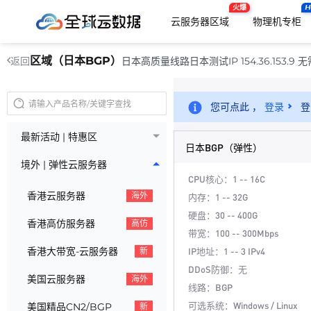
火爆
H
云服务器区域
物理机专柜
区域（日本BGP）
日本高质量线路日本测试IP 154.36.153.9 
返回
您可点此 ，
登录
登
最新活动 | 特惠区
日本BGP（弹性）
境外 | 弹性云服务器
CPU核心：1 -- 16C
香港云服务器
海外
内存：1 -- 32G
硬盘：30 -- 400G
香港高仿服务器
高仿
带宽：100 -- 300Mbps
香港大带宽-云服务器
IP地址：1 -- 3 IPv4
新
DDoS防御：无
美国云服务器
海外
线路：BGP
可选系统：Windows / Linux
美国精品CN2/BGP
新