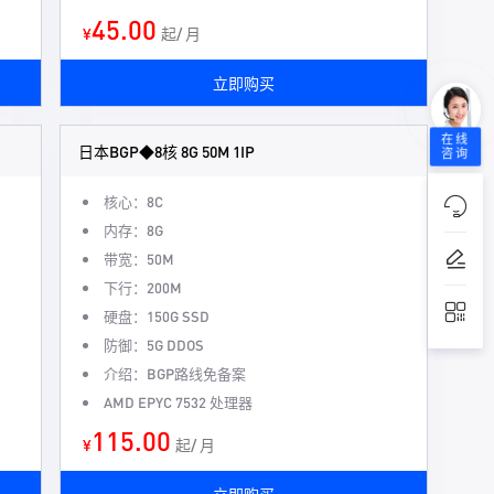
45.00
¥
起/ 月
立即购买
在线
日本BGP◆8核 8G 50M 1IP
咨询
核心：8C
内存：8G
带宽：50M
下行：200M
硬盘：150G SSD
防御：5G DDOS
介绍：BGP路线免备案
AMD EPYC 7532 处理器
115.00
¥
起/ 月