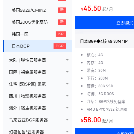
45.50
¥
起/ 月
美国9929/CMIN2
新
美国200G优化高防
新
立即购买
韩国一区
ISP
日本BGP◆4核 4G 30M 1IP
日本BGP
BGP
核心：4C
大陆 | 弹性云服务器
内存：4G
带宽：30M
国际 | 裸金属服务器
下行：200M
住宅 |双ISP区| 家宽
硬盘：80G SSD
防御：5G DDOS
四川 | 物理机服务器
介绍：BGP路线免备案
海外 | 宿主机服务器
AMD EPYC 7532 处理器
58.00
马来西亚BGP服务器
¥
起/ 月
幻兽帕鲁*云服务器