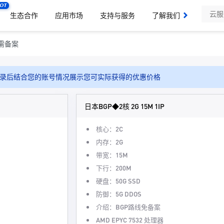
OT
生态合作
应用市场
支持与服务
了解我们
无需备案
录后结合您的账号情况展示您可实际获得的优惠价格
日本BGP◆2核 2G 15M 1IP
核心：2C
内存：2G
带宽：15M
下行：200M
硬盘：50G SSD
防御：5G DDOS
介绍：BGP路线免备案
AMD EPYC 7532 处理器