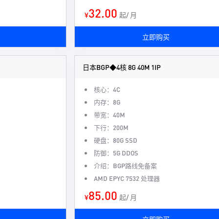
32.00
¥
起/ 月
立即购买
日本BGP◆4核 8G 40M 1IP
核心：4C
内存：8G
带宽：40M
下行：200M
硬盘：80G SSD
防御：5G DDOS
介绍：BGP路线免备案
AMD EPYC 7532 处理器
85.00
¥
起/ 月