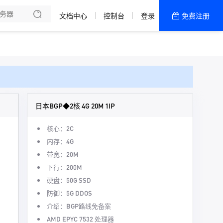
文档中心
控制台
登录
免费注册
全部产品
新闻资讯
帮助文档
热销推荐
日本BGP◆2核 4G 20M 1IP
核心：2C
内存：4G
带宽：20M
下行：200M
硬盘：50G SSD
防御：5G DDOS
介绍：BGP路线免备案
AMD EPYC 7532 处理器